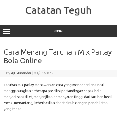
Skip
to
Catatan Teguh
content
Menu
Cara Menang Taruhan Mix Parlay
Bola Online
By
Aji Gunandar
|
03/05/2025
Taruhan mix parlay menawarkan cara yang mendebarkan untuk
menggabungkan beberapa prediksi pertandingan sepak bola
menjadi satu tiket, menjanjikan pembayaran tinggi dari taruhan kecil.
Meski menantang, keberhasilan dapat diraih dengan pendekatan
yang tepat.