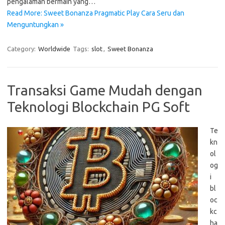
pengalaman bermain yang…
Read More: Sweet Bonanza Pragmatic Play Cara Seru dan
Menguntungkan »
Category:
Worldwide
Tags:
slot
,
Sweet Bonanza
Transaksi Game Mudah dengan
Teknologi Blockchain PG Soft
Te
kn
ol
og
i
bl
oc
kc
ha