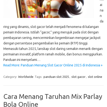
ai
na
n
da
ring yang dinamis, slot gacor telah menjadi fenomena di kalangan
pemain Indonesia. Istilah “gacor,” yang merujuk pada slot dengan
pembayaran sering, mencerminkan kegembiraan mengejar jackpot
dengan persentase pengembalian ke pemain (RTP) tinggi.
Memasuki tahun 2025, lanskap slot daring semakin menarik dengan
permainan inovatif, platform ramah mobile, dan bonus menggiurkan.
Panduan ini menyelami…
Read More: Panduan Menang Slot Gacor Online 2025 di Indonesia »
Category:
Worldwide
Tags:
panduan slot 2025
,
slot gacor
,
slot online
Cara Menang Taruhan Mix Parlay
Bola Online