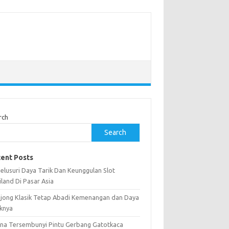
rch
Search
ent Posts
elusuri Daya Tarik Dan Keunggulan Slot
land Di Pasar Asia
jong Klasik Tetap Abadi Kemenangan dan Daya
iknya
na Tersembunyi Pintu Gerbang Gatotkaca