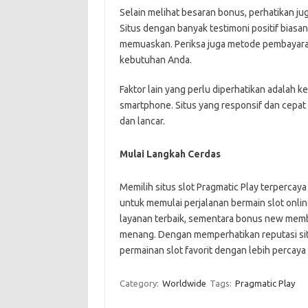
Selain melihat besaran bonus, perhatikan jug
Situs dengan banyak testimoni positif biasa
memuaskan. Periksa juga metode pembayaran
kebutuhan Anda.
Faktor lain yang perlu diperhatikan adalah 
smartphone. Situs yang responsif dan cepa
dan lancar.
Mulai Langkah Cerdas
Memilih situs slot Pragmatic Play terperc
untuk memulai perjalanan bermain slot onli
layanan terbaik, sementara bonus new me
menang. Dengan memperhatikan reputasi sit
permainan slot favorit dengan lebih percaya
Category:
Worldwide
Tags:
Pragmatic Play