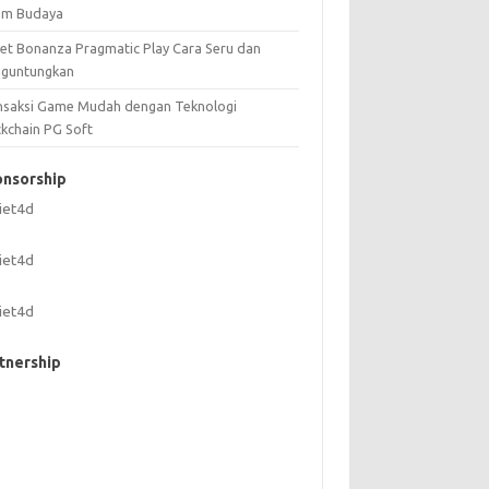
am Budaya
et Bonanza Pragmatic Play Cara Seru dan
guntungkan
nsaksi Game Mudah dengan Teknologi
ckchain PG Soft
nsorship
liet4d
liet4d
liet4d
tnership