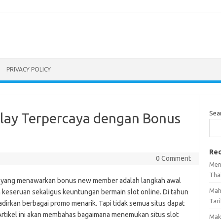
PRIVACY POLICY
Sea
 Play Terpercaya dengan Bonus
Rec
0 Comment
Men
Thai
aya yang menawarkan bonus new member adalah langkah awal
Mah
n keseruan sekaligus keuntungan bermain slot online. Di tahun
Tar
irkan berbagai promo menarik. Tapi tidak semua situs dapat
Artikel ini akan membahas bagaimana menemukan situs slot
Mak