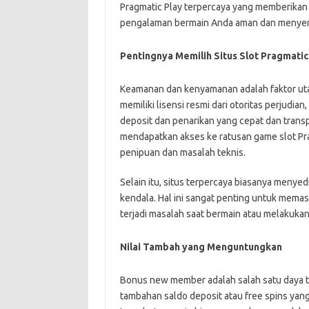
Pragmatic Play terpercaya yang memberika
pengalaman bermain Anda aman dan menye
Pentingnya Memilih Situs Slot Pragmati
Keamanan dan kenyamanan adalah faktor utama
memiliki lisensi resmi dari otoritas perjudia
deposit dan penarikan yang cepat dan transp
mendapatkan akses ke ratusan game slot Pragm
penipuan dan masalah teknis.
Selain itu, situs terpercaya biasanya meny
kendala. Hal ini sangat penting untuk memas
terjadi masalah saat bermain atau melakukan
Nilai Tambah yang Menguntungkan
Bonus new member adalah salah satu daya ta
tambahan saldo deposit atau free spins ya